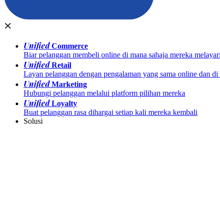
Unified
Commerce
Biar pelanggan membeli online di mana sahaja mereka melayar
Unified
Retail
Layan pelanggan dengan pengalaman yang sama online dan di k
Unified
Marketing
Hubungi pelanggan melalui platform pilihan mereka
Unified
Loyalty
Buat pelanggan rasa dihargai setiap kali mereka kembali
Solusi