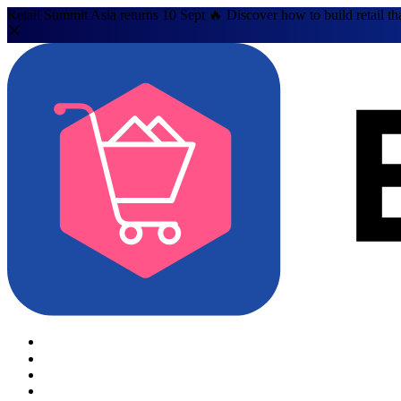
Retail Summit Asia returns 10 Sept 🔥 Discover how to build retail th