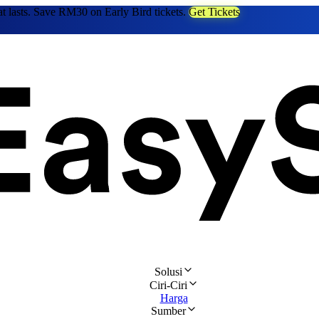
at lasts. Save RM30 on Early Bird tickets.
Get Tickets
Solusi
Ciri-Ciri
Harga
Sumber