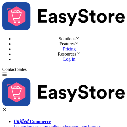
Solutions
Features
Pricing
Resources
Log In
Contact Sales
Try for Free
Unified
Commerce
Let customers shop online wherever they browse