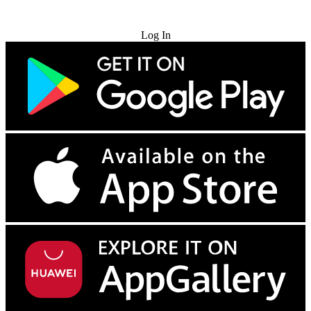
Try for Free
Log In