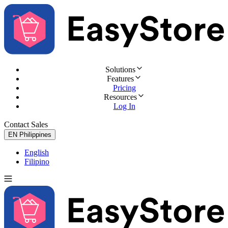
Solutions
Features
Pricing
Resources
Log In
Contact Sales
Try for Free
EN
Philippines
English
Filipino