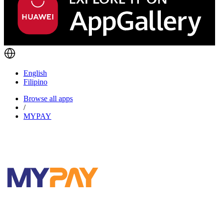
English
Filipino
Browse all apps
/
MYPAY