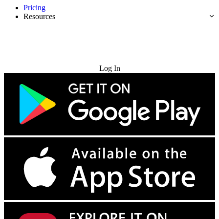
Pricing
Resources
Try for Free
Log In