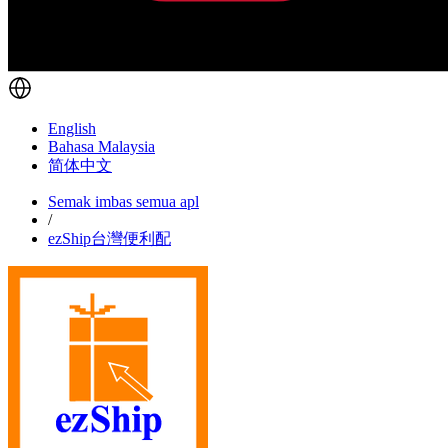
English
Bahasa Malaysia
简体中文
Semak imbas semua apl
/
ezShip台灣便利配