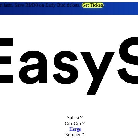
at lasts. Save RM30 on Early Bird tickets.
Get Tickets
Solusi
Ciri-Ciri
Harga
Sumber