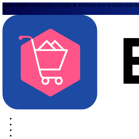
Retail Summit Asia returns 10 Sept 🔥 Discover how to build retail th