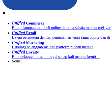
Unified
Commerce
Biar pelanggan membeli online di mana sahaja mereka melayar
Unified
Retail
Layan pelanggan dengan pengalaman yang sama online dan di k
Unified
Marketing
Hubungi pelanggan melalui platform pilihan mereka
Unified
Loyalty
Buat pelanggan rasa dihargai setiap kali mereka kembali
Solusi