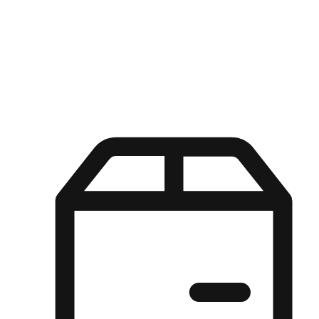
Kuasa pilihan di tangan pelanggan anda dengan pengalaman yang
disesuaikan. Dari fleksibiliti "Beli Dalam Talian, Ambil Di Kedai"
hingga kemudahan "Beli Di Kedai, Hantar Ke Rumah", kami
memastikan setiap aspek pengalaman membeli-belah disesuaikan
untuk memenuhi keperluan mereka.