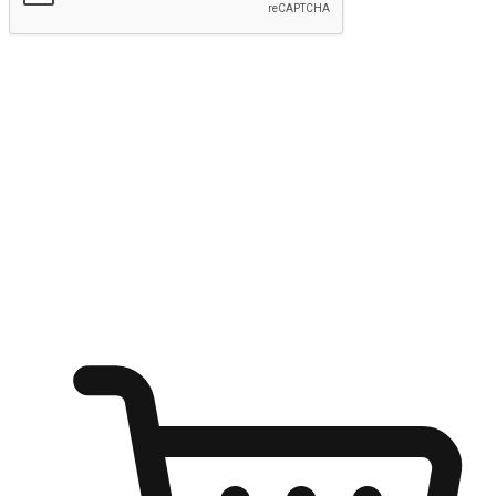
kirim
Menyinari kegembiraan membeli-belah
di mana sahaja
Ubah setiap saat menjadi peluang untuk penemuan, sama ada dari
meja pejabat, keselesaan sofa, ataupun semasa menunggu kawan di
kedai kopi. Berikan pelanggan kebebasan untuk menjelajah
keinginan berbelanja dari mana-mana dan berbelanja melalui laman
web atau aplikasi mudah alih.