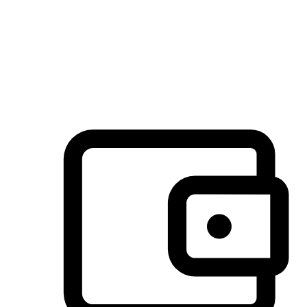
许多客户喜欢送货到家的便捷性和期待感，而有些客户则偏
于选择自取服务，以节省运费或更好地配合时间安排。对这
消费行为的重视，能够显著提升客户的满意度。