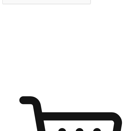
提交
随心所欲：让客户更轻易贴近您的品牌
无论是办公桌前的专注、沙发上的悠闲、还是在咖啡馆等待朋
友的片刻，让任何场景都能成为客户探索购物的瞬间。我们为
客户打造无缝的购物体验，让他们在任何场景都能轻松地贴近
自己喜欢的品牌，自由切换喜欢的购物方式，享受随时探索购
物的乐趣。