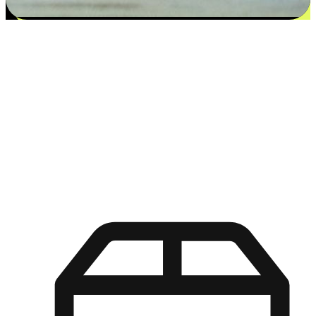
更多选择：从付款到收货让客户更满意
EasyStore尊重客户的各别情况和个性化需求，提供更得多选择
权给您的客户。无论是灵活的“在线购买，店内取货”，还是便
利的“店内购买，送货上门”，都能确保客户购物旅程的每一个
环节，可以适应他们的生活方式需求，帮助您的品牌在市场中
脱颖而出。