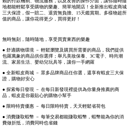
賴的付款機制、物流服務，以及友善的操作介面，讓你隨時隨
地都能輕鬆享受購物的樂趣、簡單地開店！全新推出蝦皮商城
三大保證，假一賠二、退貨無負擔、15天鑑賞期。多樣物超所
值的商品，讓你花得更少，買得更好！
無時無刻，隨時隨地，享受買賣東西的樂趣
● 舒適購物環境 － 輕鬆瀏覽及購買所需要的商品，我們提供
包羅萬象的商品供你選擇；舉凡美妝保養、3C電子、時尚潮
流、家居生活、嬰幼兒玩具等，讓你一手網羅
● 全新蝦皮商城 － 眾多品牌商品任你選，還享有蝦皮三大保
證，購物好安心
● 探索每日發現 － 在每日新發現裡提供為你量身推薦的商
品，蝦皮是你最貼心的購物小幫手
● 限時特賣優惠 － 每日限時特賣，天天輕鬆省荷包
● 消費賺取蝦幣 － 每筆交易都能賺取蝦幣，蝦幣能為你的消
費做折抵，消費同時也省錢