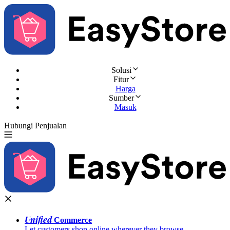
Solusi
Fitur
Harga
Sumber
Masuk
Hubungi Penjualan
Coba Gratis
Unified
Commerce
Let customers shop online wherever they browse