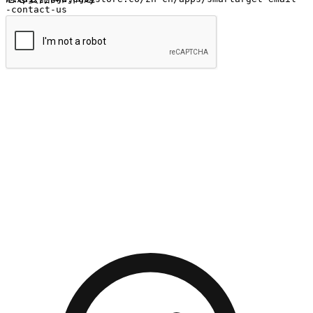
提交
流暢的購物旅程
讓顧客無論是透過手機、網頁或是應用程式都能盡情享受購
物。當他們使用不同介面卻擁有一致性的體驗時，能有效提升
對您品牌的好感度。