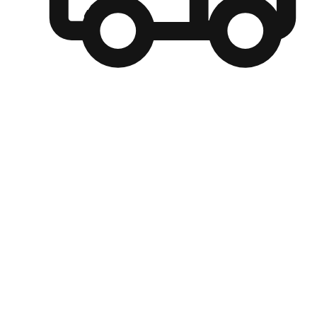
自選運送方式
顧客可以根據喜好選擇取貨日期和時間，並搭配到店自取、
商取貨或是宅配到府，達到高便捷及個人化的服務。