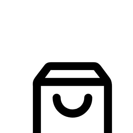
品牌探索
建立線上品牌官網，讓顧客能夠透過搜尋引擎查詢並進行更
入的互動。