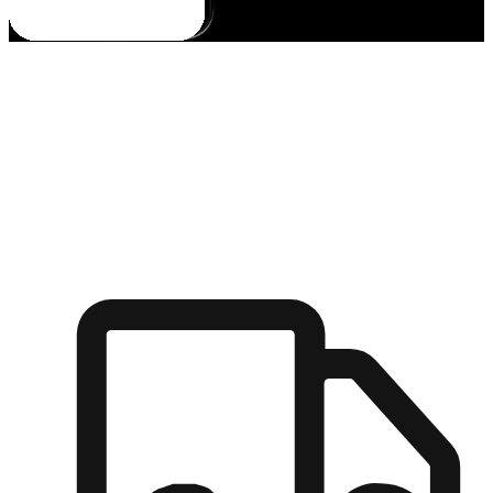
多元彈性物流
無論宅配到家或是到店自取，都能滿足顧客的需求，物流的靈
活度可成為購物決策的關鍵因素。