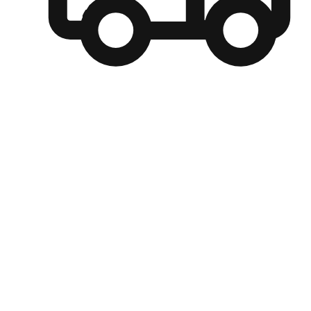
自選運送方式
顧客可以根據喜好選擇取貨日期和時間，並搭配到店自取、
商取貨或是宅配到府，達到高便捷及個人化的服務。