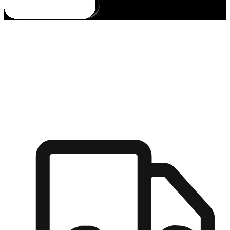
多元彈性物流
無論宅配到家或是到店自取，都能滿足顧客的需求，物流的靈
活度可成為購物決策的關鍵因素。