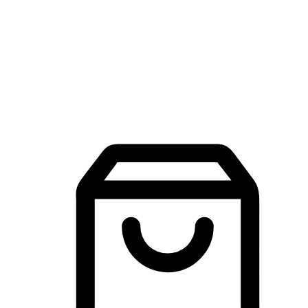
品牌探索
建立線上品牌官網，讓顧客能夠透過搜尋引擎查詢並進行更
入的互動。