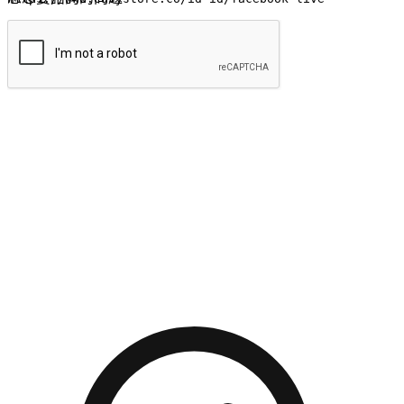
提交
流暢的購物旅程
讓顧客無論是透過手機、網頁或是應用程式都能盡情享受購
物。當他們使用不同介面卻擁有一致性的體驗時，能有效提升
對您品牌的好感度。