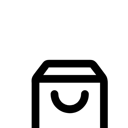
品牌探索
建立線上品牌官網，讓顧客能夠透過搜尋引擎查詢並進行更
入的互動。