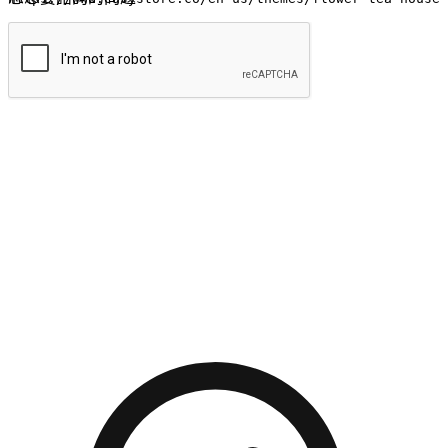
提交
流暢的購物旅程
讓顧客無論是透過手機、網頁或是應用程式都能盡情享受購
物。當他們使用不同介面卻擁有一致性的體驗時，能有效提升
對您品牌的好感度。