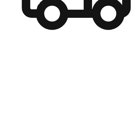
自選運送方式
顧客可以根據喜好選擇取貨日期和時間，並搭配到店自取、
商取貨或是宅配到府，達到高便捷及個人化的服務。