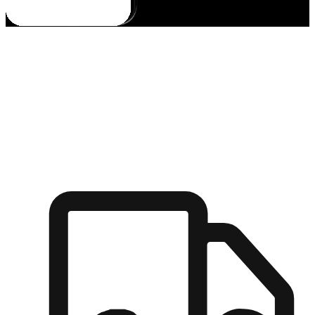
多元彈性物流
無論宅配到家或是到店自取，都能滿足顧客的需求，物流的靈
活度可成為購物決策的關鍵因素。