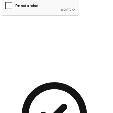
提交
流暢的購物旅程
讓顧客無論是透過手機、網頁或是應用程式都能盡情享受購
物。當他們使用不同介面卻擁有一致性的體驗時，能有效提升
對您品牌的好感度。