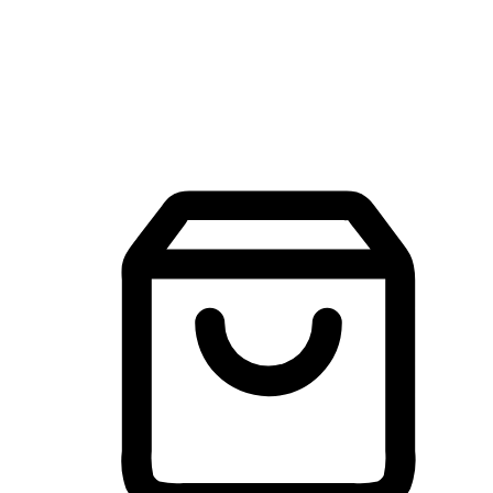
建立線上品牌官網，讓顧客能夠透過搜尋引擎查詢並進行更
入的互動。