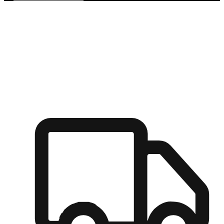
多元彈性物流
無論宅配到家或是到店自取，都能滿足顧客的需求，物流的靈
活度可成為購物決策的關鍵因素。