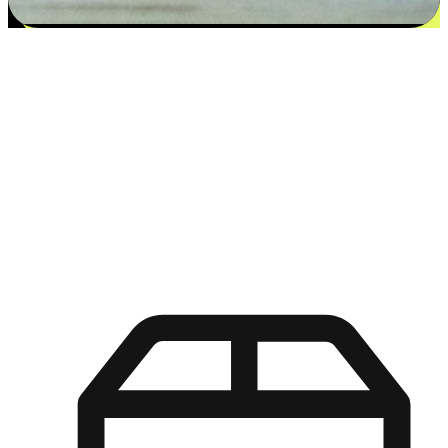
更多选择：从付款到收货让客户更满意
EasyStore尊重客户的各别情况和个性化需求，提供更得多选择
权给您的客户。无论是灵活的“在线购买，店内取货”，还是便
利的“店内购买，送货上门”，都能确保客户购物旅程的每一个
环节，可以适应他们的生活方式需求，帮助您的品牌在市场中
脱颖而出。