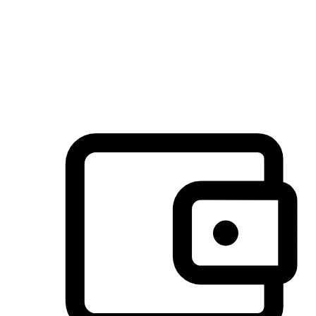
许多客户喜欢送货到家的便捷性和期待感，而有些客户则偏
于选择自取服务，以节省运费或更好地配合时间安排。对这
消费行为的重视，能够显著提升客户的满意度。