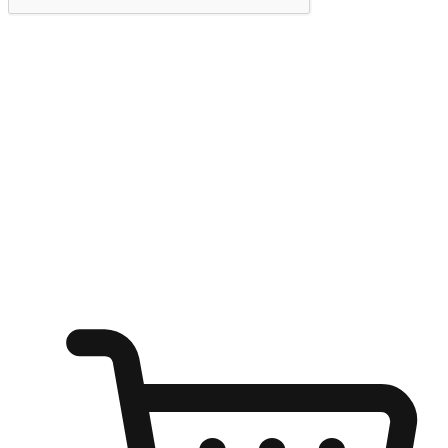
提交
随心所欲：让客户更轻易贴近您的品牌
无论是办公桌前的专注、沙发上的悠闲、还是在咖啡馆等待朋
友的片刻，让任何场景都能成为客户探索购物的瞬间。我们为
客户打造无缝的购物体验，让他们在任何场景都能轻松地贴近
自己喜欢的品牌，自由切换喜欢的购物方式，享受随时探索购
物的乐趣。