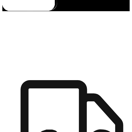
多元彈性物流
無論宅配到家或是到店自取，都能滿足顧客的需求，物流的靈
活度可成為購物決策的關鍵因素。