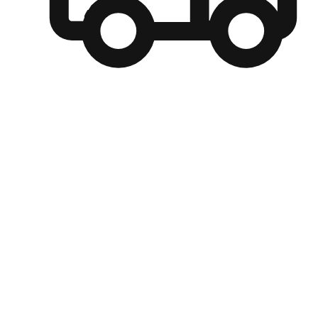
自選運送方式
顧客可以根據喜好選擇取貨日期和時間，並搭配到店自取、
商取貨或是宅配到府，達到高便捷及個人化的服務。