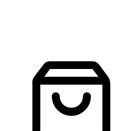
品牌探索
建立線上品牌官網，讓顧客能夠透過搜尋引擎查詢並進行更
入的互動。