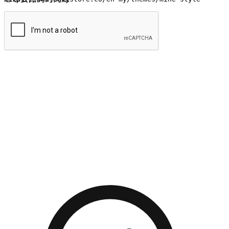
提交
流暢的購物旅程
讓顧客無論是透過手機、網頁或是應用程式都能盡情享受購
物。當他們使用不同介面卻擁有一致性的體驗時，能有效提升
對您品牌的好感度。