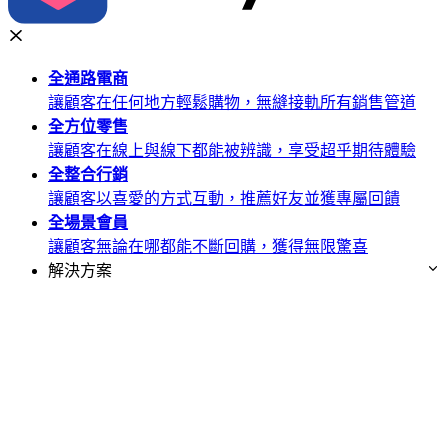
全通路
電商
讓顧客在任何地方輕鬆購物，無縫接軌所有銷售管道
全方位
零售
讓顧客在線上與線下都能被辨識，享受超乎期待體驗
全整合
行銷
讓顧客以喜愛的方式互動，推薦好友並獲專屬回饋
全場景
會員
讓顧客無論在哪都能不斷回購，獲得無限驚喜
解決方案