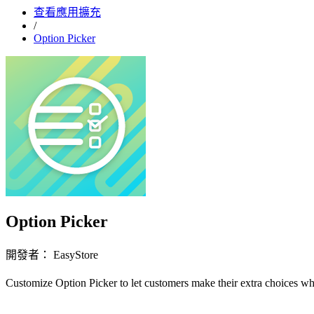
查看應用擴充
/
Option Picker
Option Picker
開發者： EasyStore
Customize Option Picker to let customers make thei
立即安裝擴充