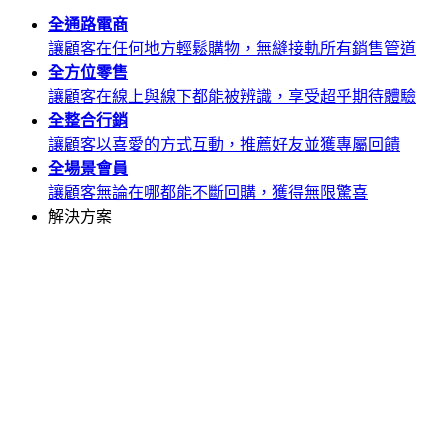
全通路
電商
讓顧客在任何地方輕鬆購物，無縫接軌所有銷售管道
全方位
零售
讓顧客在線上與線下都能被辨識，享受超乎期待體驗
全整合
行銷
讓顧客以喜愛的方式互動，推薦好友並獲專屬回饋
全場景
會員
讓顧客無論在哪都能不斷回購，獲得無限驚喜
解決方案