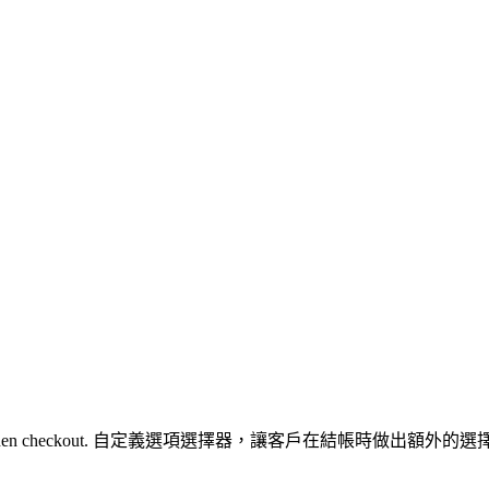
r extra choices when checkout. 自定義選項選擇器，讓客戶在結帳時做出額外的