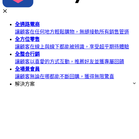
全通路
電商
讓顧客在任何地方輕鬆購物，無縫接軌所有銷售管道
全方位
零售
讓顧客在線上與線下都能被辨識，享受超乎期待體驗
全整合
行銷
讓顧客以喜愛的方式互動，推薦好友並獲專屬回饋
全場景
會員
讓顧客無論在哪都能不斷回購，獲得無限驚喜
解決方案