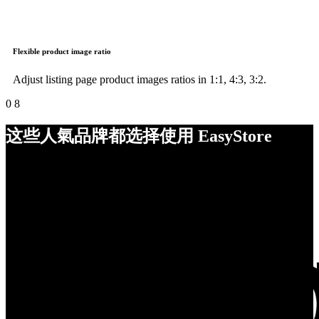
Flexible product image ratio
Adjust listing page product images ratios in 1:1, 4:3, 3:2.
0
8
这些人氣品牌都选择使用 EasyStore