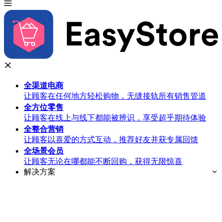
全渠道
电商
让顾客在任何地方轻松购物，无缝接轨所有销售管道
全方位
零售
让顾客在线上与线下都能被辨识，享受超乎期待体验
全整合
营销
让顾客以喜爱的方式互动，推荐好友并获专属回馈
全场景
会员
让顾客无论在哪都能不断回购，获得无限惊喜
解决方案