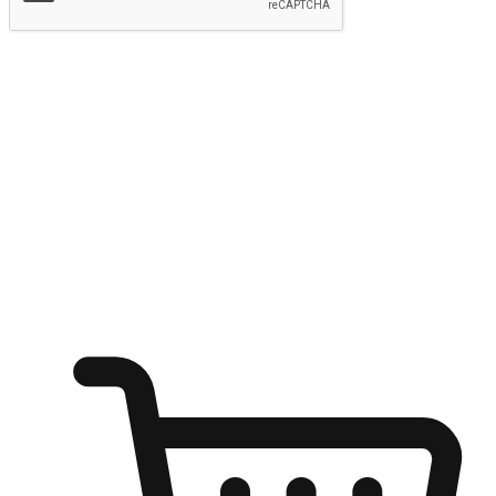
提交
随心所欲：让客户更轻易贴近您的品牌
无论是办公桌前的专注、沙发上的悠闲、还是在咖啡馆等待朋
友的片刻，让任何场景都能成为客户探索购物的瞬间。我们为
客户打造无缝的购物体验，让他们在任何场景都能轻松地贴近
自己喜欢的品牌，自由切换喜欢的购物方式，享受随时探索购
物的乐趣。