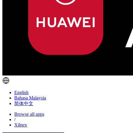
English
Bahasa Malaysia
简体中文
Browse all apps
/
Xilnex