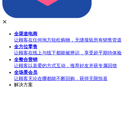
全渠道
电商
让顾客在任何地方轻松购物，无缝接轨所有销售管道
全方位
零售
让顾客在线上与线下都能被辨识，享受超乎期待体验
全整合
营销
让顾客以喜爱的方式互动，推荐好友并获专属回馈
全场景
会员
让顾客无论在哪都能不断回购，获得无限惊喜
解决方案