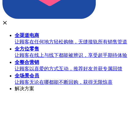
全渠道
电商
让顾客在任何地方轻松购物，无缝接轨所有销售管道
全方位
零售
让顾客在线上与线下都能被辨识，享受超乎期待体验
全整合
营销
让顾客以喜爱的方式互动，推荐好友并获专属回馈
全场景
会员
让顾客无论在哪都能不断回购，获得无限惊喜
解决方案