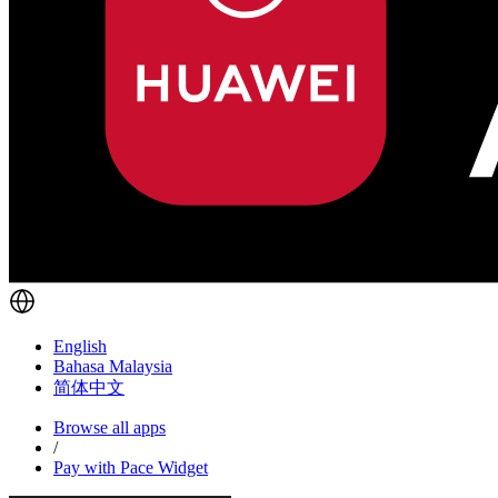
English
Bahasa Malaysia
简体中文
Browse all apps
/
Pay with Pace Widget