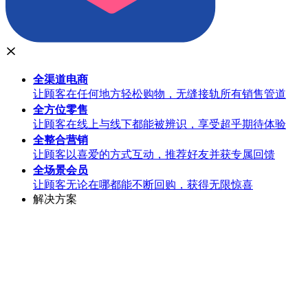
全渠道
电商
让顾客在任何地方轻松购物，无缝接轨所有销售管道
全方位
零售
让顾客在线上与线下都能被辨识，享受超乎期待体验
全整合
营销
让顾客以喜爱的方式互动，推荐好友并获专属回馈
全场景
会员
让顾客无论在哪都能不断回购，获得无限惊喜
解决方案