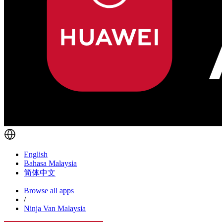
English
Bahasa Malaysia
简体中文
Browse all apps
/
Ninja Van Malaysia