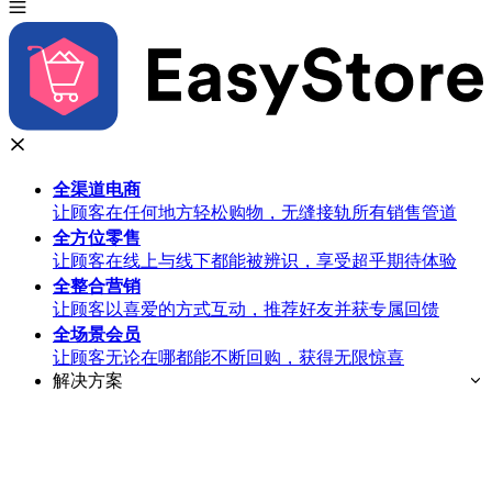
全渠道
电商
让顾客在任何地方轻松购物，无缝接轨所有销售管道
全方位
零售
让顾客在线上与线下都能被辨识，享受超乎期待体验
全整合
营销
让顾客以喜爱的方式互动，推荐好友并获专属回馈
全场景
会员
让顾客无论在哪都能不断回购，获得无限惊喜
解决方案