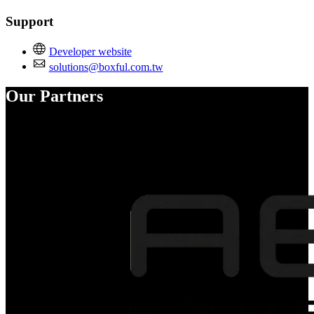
Support
Developer website
solutions@boxful.com.tw
Our Partners