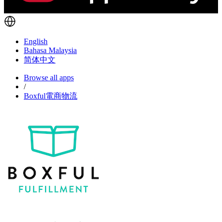
English
Bahasa Malaysia
简体中文
Browse all apps
/
Boxful電商物流