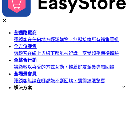
全通路
電商
讓顧客在任何地方輕鬆購物，無縫接軌所有銷售管道
全方位
零售
讓顧客在線上與線下都能被辨識，享受超乎期待體驗
全整合
行銷
讓顧客以喜愛的方式互動，推薦好友並獲專屬回饋
全場景
會員
讓顧客無論在哪都能不斷回購，獲得無限驚喜
解決方案