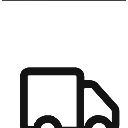
多元彈性物流
無論宅配到家或是到店自取，都能滿足顧客的需求，物流的靈
活度可成為購物決策的關鍵因素。