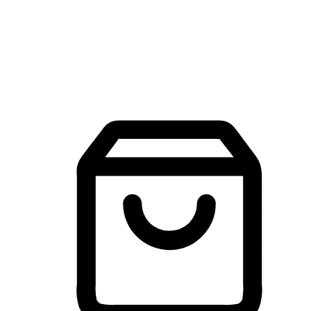
建立線上品牌官網，讓顧客能夠透過搜尋引擎查詢並進行更
入的互動。