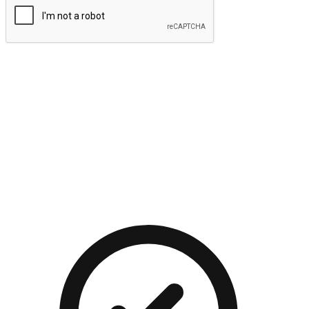
提交
流暢的購物旅程
讓顧客無論是透過手機、網頁或是應用程式都能盡情享受購
物。當他們使用不同介面卻擁有一致性的體驗時，能有效提升
對您品牌的好感度。