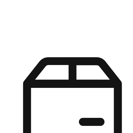
Kuasa pilihan di tangan pelanggan anda dengan pengalaman yang
disesuaikan. Dari fleksibiliti "Beli Dalam Talian, Ambil Di Kedai"
hingga kemudahan "Beli Di Kedai, Hantar Ke Rumah", kami
memastikan setiap aspek pengalaman membeli-belah disesuaikan
untuk memenuhi keperluan mereka.