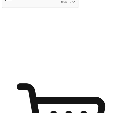
kirim
Menyinari kegembiraan membeli-belah
di mana sahaja
Ubah setiap saat menjadi peluang untuk penemuan, sama ada dari
meja pejabat, keselesaan sofa, ataupun semasa menunggu kawan di
kedai kopi. Berikan pelanggan kebebasan untuk menjelajah
keinginan berbelanja dari mana-mana dan berbelanja melalui laman
web atau aplikasi mudah alih.