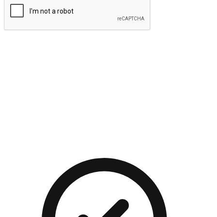
提交
流暢的購物旅程
讓顧客無論是透過手機、網頁或是應用程式都能盡情享受購
物。當他們使用不同介面卻擁有一致性的體驗時，能有效提升
對您品牌的好感度。