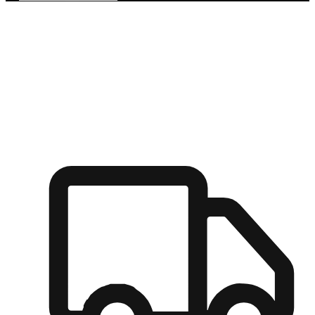
多元彈性物流
無論宅配到家或是到店自取，都能滿足顧客的需求，物流的靈
活度可成為購物決策的關鍵因素。