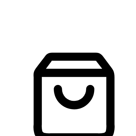
建立線上品牌官網，讓顧客能夠透過搜尋引擎查詢並進行更
入的互動。