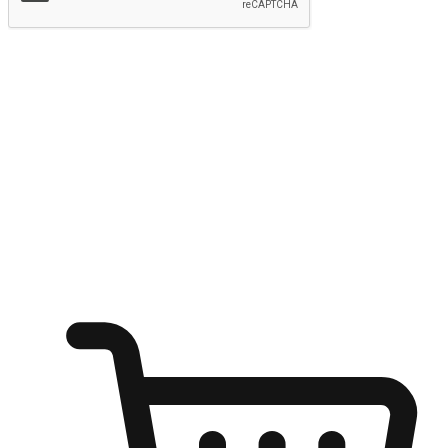
提交
随心所欲：让客户更轻易贴近您的品牌
无论是办公桌前的专注、沙发上的悠闲、还是在咖啡馆等待朋
友的片刻，让任何场景都能成为客户探索购物的瞬间。我们为
客户打造无缝的购物体验，让他们在任何场景都能轻松地贴近
自己喜欢的品牌，自由切换喜欢的购物方式，享受随时探索购
物的乐趣。