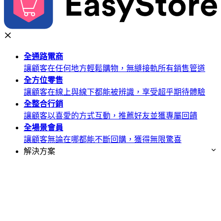
全通路
電商
讓顧客在任何地方輕鬆購物，無縫接軌所有銷售管道
全方位
零售
讓顧客在線上與線下都能被辨識，享受超乎期待體驗
全整合
行銷
讓顧客以喜愛的方式互動，推薦好友並獲專屬回饋
全場景
會員
讓顧客無論在哪都能不斷回購，獲得無限驚喜
解決方案