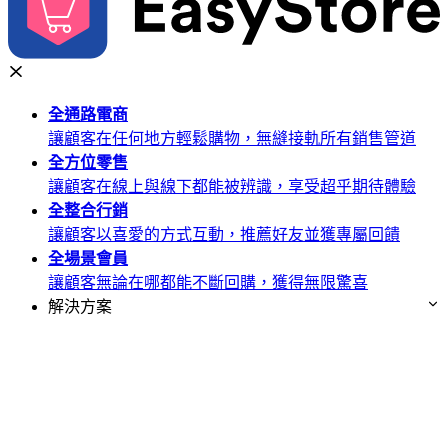
全通路
電商
讓顧客在任何地方輕鬆購物，無縫接軌所有銷售管道
全方位
零售
讓顧客在線上與線下都能被辨識，享受超乎期待體驗
全整合
行銷
讓顧客以喜愛的方式互動，推薦好友並獲專屬回饋
全場景
會員
讓顧客無論在哪都能不斷回購，獲得無限驚喜
解決方案