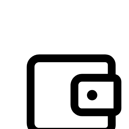
许多客户喜欢送货到家的便捷性和期待感，而有些客户则偏
于选择自取服务，以节省运费或更好地配合时间安排。对这
消费行为的重视，能够显著提升客户的满意度。