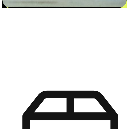
更多选择：从付款到收货让客户更满意
EasyStore尊重客户的各别情况和个性化需求，提供更得多选择
权给您的客户。无论是灵活的“在线购买，店内取货”，还是便
利的“店内购买，送货上门”，都能确保客户购物旅程的每一个
环节，可以适应他们的生活方式需求，帮助您的品牌在市场中
脱颖而出。