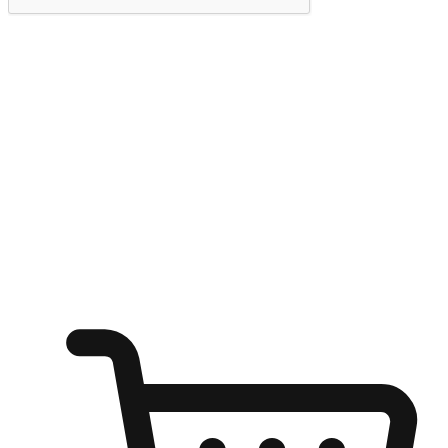
提交
随心所欲：让客户更轻易贴近您的品牌
无论是办公桌前的专注、沙发上的悠闲、还是在咖啡馆等待朋
友的片刻，让任何场景都能成为客户探索购物的瞬间。我们为
客户打造无缝的购物体验，让他们在任何场景都能轻松地贴近
自己喜欢的品牌，自由切换喜欢的购物方式，享受随时探索购
物的乐趣。