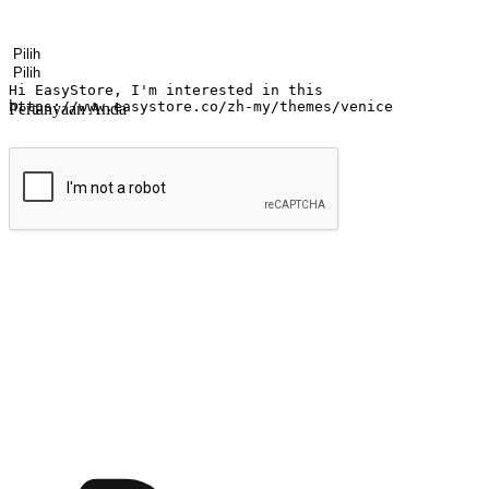
Nama
Nama perusahaan
Alamat surel
Nomor ponsel
Industri bisnis
Toko Fisik
Pertanyaan Anda
kirim
Menyinari kegembiraan membeli-belah di
Ubah setiap saat menjadi peluang untuk penemuan, sama ada dari me
berbelanja dari mana-mana dan berbelanja melalui laman web atau apl