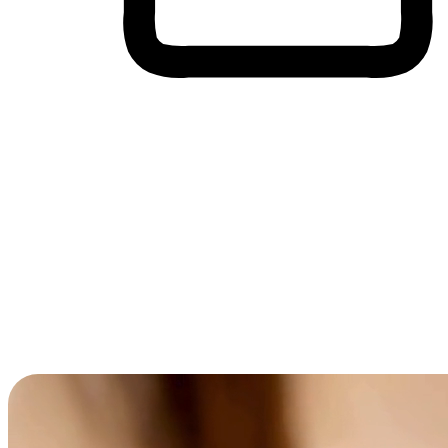
Membeli-Belah Lintas Peranti