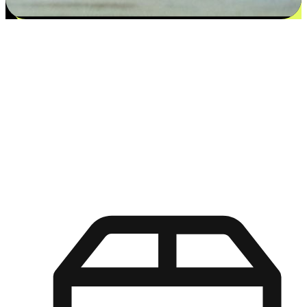
更多选择：从付款到收货让客户更满意
EasyStore尊重客户的各别情况和个性化需求，提供更得多选择
权给您的客户。无论是灵活的“在线购买，店内取货”，还是便
利的“店内购买，送货上门”，都能确保客户购物旅程的每一个
环节，可以适应他们的生活方式需求，帮助您的品牌在市场中
脱颖而出。