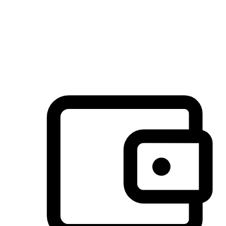
许多客户喜欢送货到家的便捷性和期待感，而有些客户则偏
于选择自取服务，以节省运费或更好地配合时间安排。对这
消费行为的重视，能够显著提升客户的满意度。