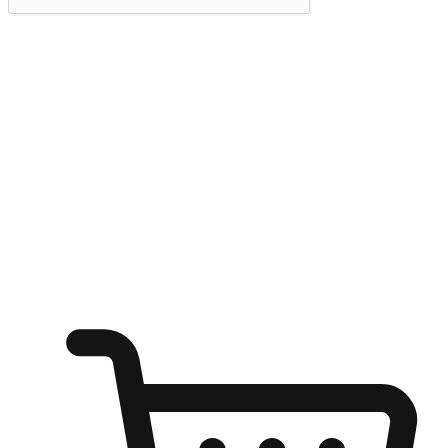
提交
随心所欲：让客户更轻易贴近您的品牌
无论是办公桌前的专注、沙发上的悠闲、还是在咖啡馆等待朋
友的片刻，让任何场景都能成为客户探索购物的瞬间。我们为
客户打造无缝的购物体验，让他们在任何场景都能轻松地贴近
自己喜欢的品牌，自由切换喜欢的购物方式，享受随时探索购
物的乐趣。