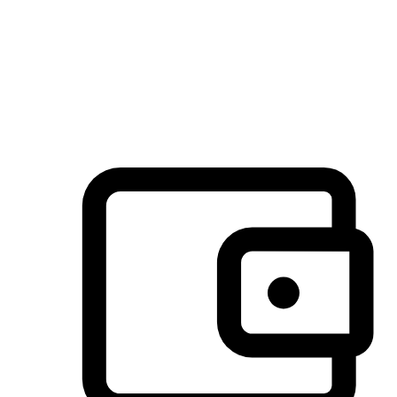
许多客户喜欢送货到家的便捷性和期待感，而有些客户则偏
于选择自取服务，以节省运费或更好地配合时间安排。对这
消费行为的重视，能够显著提升客户的满意度。