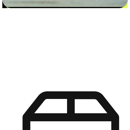
更多选择：从付款到收货让客户更满意
EasyStore尊重客户的各别情况和个性化需求，提供更得多选择
权给您的客户。无论是灵活的“在线购买，店内取货”，还是便
利的“店内购买，送货上门”，都能确保客户购物旅程的每一个
环节，可以适应他们的生活方式需求，帮助您的品牌在市场中
脱颖而出。