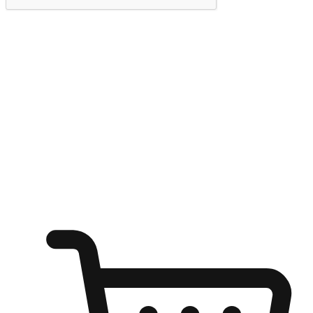
提交
随心所欲：让客户更轻易贴近您的品牌
无论是办公桌前的专注、沙发上的悠闲、还是在咖啡馆等待朋
友的片刻，让任何场景都能成为客户探索购物的瞬间。我们为
客户打造无缝的购物体验，让他们在任何场景都能轻松地贴近
自己喜欢的品牌，自由切换喜欢的购物方式，享受随时探索购
物的乐趣。