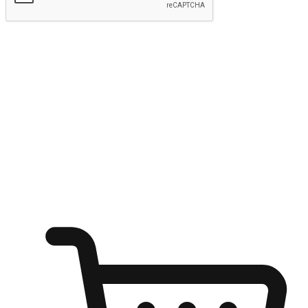
kirim
Menyinari kegembiraan membeli-belah
di mana sahaja
Ubah setiap saat menjadi peluang untuk penemuan, sama ada dari
meja pejabat, keselesaan sofa, ataupun semasa menunggu kawan di
kedai kopi. Berikan pelanggan kebebasan untuk menjelajah
keinginan berbelanja dari mana-mana dan berbelanja melalui laman
web atau aplikasi mudah alih.