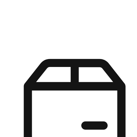
Kuasa pilihan di tangan pelanggan anda dengan pengalaman yang
disesuaikan. Dari fleksibiliti "Beli Dalam Talian, Ambil Di Kedai"
hingga kemudahan "Beli Di Kedai, Hantar Ke Rumah", kami
memastikan setiap aspek pengalaman membeli-belah disesuaikan
untuk memenuhi keperluan mereka.