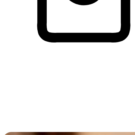
跨设备的购物体验