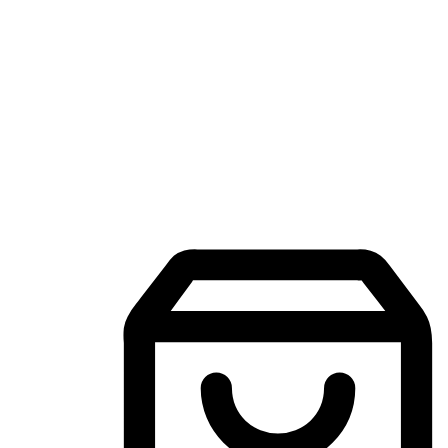
手机购物APP