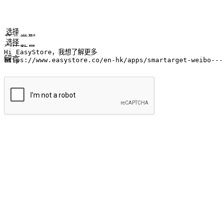
您的姓名
公司名称
电邮地址
联络号码
产业类型
门店数量
留言
提交
随心所欲：让客户更轻易贴近您的品牌
无论是办公桌前的专注、沙发上的悠闲、还是在咖啡馆等待朋
喜欢的品牌，自由切换喜欢的购物方式，享受随时探索购物的