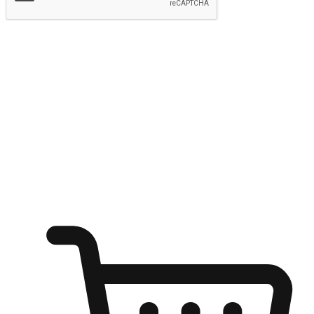
提交
随心所欲：让客户更轻易贴近您的品牌
无论是办公桌前的专注、沙发上的悠闲、还是在咖啡馆等待朋
友的片刻，让任何场景都能成为客户探索购物的瞬间。我们为
客户打造无缝的购物体验，让他们在任何场景都能轻松地贴近
自己喜欢的品牌，自由切换喜欢的购物方式，享受随时探索购
物的乐趣。