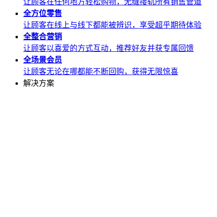
让顾客在任何地方轻松购物，无缝接轨所有销售管道
全方位
零售
让顾客在线上与线下都能被辨识，享受超乎期待体验
全整合
营销
让顾客以喜爱的方式互动，推荐好友并获专属回馈
全场景
会员
让顾客无论在哪都能不断回购，获得无限惊喜
解决方案