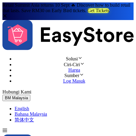
Retail Summit Asia returns 10 Sept 🔥 Discover how to build retail
that lasts. Save RM30 on Early Bird tickets.
Get Tickets
Solusi
Ciri-Ciri
Harga
Sumber
Log Masuk
Hubungi Kami
Cuba Percuma
BM
Malaysia
English
Bahasa Malaysia
简体中文