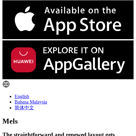
English
Bahasa Malaysia
简体中文
Mels
The straightforward and renewed layout gets