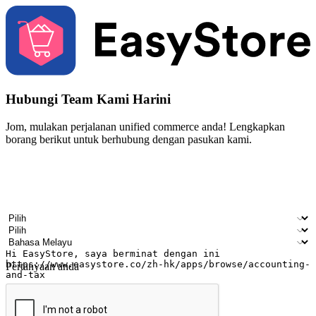
Hubungi Team Kami Harini
Jom, mulakan perjalanan unified commerce anda! Lengkapkan
borang berikut untuk berhubung dengan pasukan kami.
Nama
Nama syarikat
Alamat e-mel
Nombor telefon bimbit
Industri perniagaan
Kedai fizikal
Bahasa pilihan
Pertanyaan anda