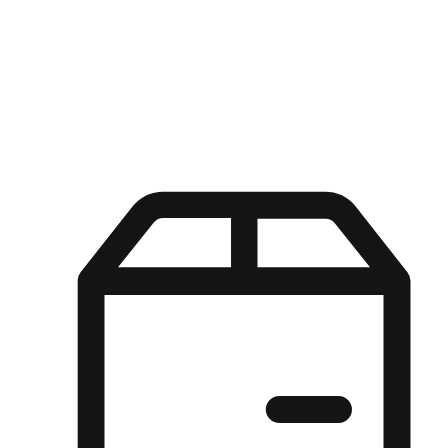
Kuasa pilihan di tangan pelanggan anda dengan pengalaman yang
disesuaikan. Dari fleksibiliti "Beli Dalam Talian, Ambil Di Kedai"
hingga kemudahan "Beli Di Kedai, Hantar Ke Rumah", kami
memastikan setiap aspek pengalaman membeli-belah disesuaikan
untuk memenuhi keperluan mereka.