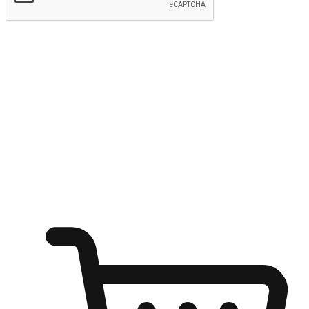
Hantar
Menyinari kegembiraan membeli-belah
di mana sahaja
Ubah setiap saat menjadi peluang untuk penemuan, sama ada dari
meja pejabat, keselesaan sofa, ataupun semasa menunggu kawan di
kedai kopi. Berikan pelanggan kebebasan untuk menjelajah
keinginan berbelanja dari mana-mana dan berbelanja melalui laman
web atau aplikasi mudah alih.