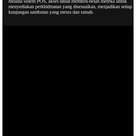
melalui sistem POS, akses tabiat membeli-belah mereka untuk
menyediakan perkhidmatan yang disesuaikan, menjadikan setiap
kunjungan sambutan yang mesra dan ramah.