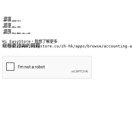
姓名
公司/品牌
電子郵件
手機號碼
產業類別
門市數量
偏好聯繫方式
LINE ID (非必填)
您想要諮詢的問題
提交
流暢的購物旅程
讓顧客無論是透過手機、網頁或是應用程式都能盡情享受購物