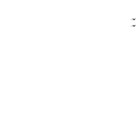
户打造无缝的购物体验，让他们在任何场景都能轻松地贴近自己