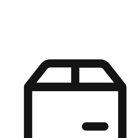
Kuasa pilihan di tangan pelanggan anda dengan pengalaman yang
disesuaikan. Dari fleksibiliti "Beli Dalam Talian, Ambil Di Kedai"
hingga kemudahan "Beli Di Kedai, Hantar Ke Rumah", kami
memastikan setiap aspek pengalaman membeli-belah disesuaikan
untuk memenuhi keperluan mereka.