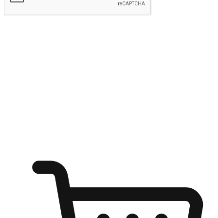
kirim
Menyinari kegembiraan membeli-belah
di mana sahaja
Ubah setiap saat menjadi peluang untuk penemuan, sama ada dari
meja pejabat, keselesaan sofa, ataupun semasa menunggu kawan di
kedai kopi. Berikan pelanggan kebebasan untuk menjelajah
keinginan berbelanja dari mana-mana dan berbelanja melalui laman
web atau aplikasi mudah alih.