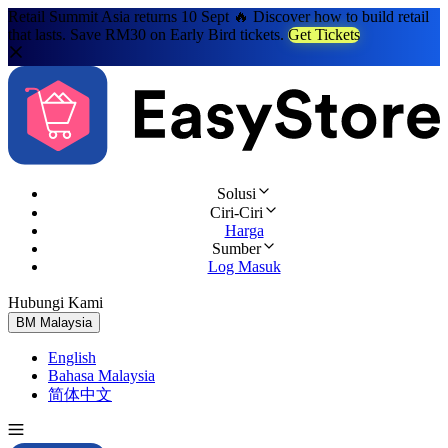
Retail Summit Asia returns 10 Sept 🔥 Discover how to build retail
that lasts. Save RM30 on Early Bird tickets.
Get Tickets
Solusi
Ciri-Ciri
Harga
Sumber
Log Masuk
Hubungi Kami
Cuba Percuma
BM
Malaysia
English
Bahasa Malaysia
简体中文