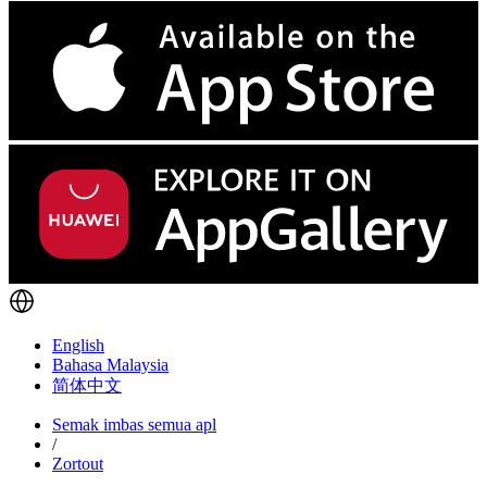
English
Bahasa Malaysia
简体中文
Semak imbas semua apl
/
Zortout