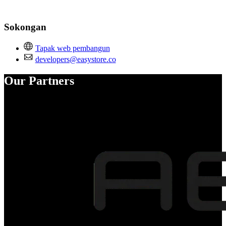
Sokongan
Tapak web pembangun
developers@easystore.co
Our Partners