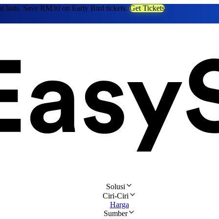
at lasts. Save RM30 on Early Bird tickets.
Get Tickets
Solusi
Ciri-Ciri
Harga
Sumber