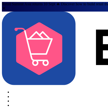
Retail Summit Asia returns 10 Sept 🔥 Discover how to build retail th