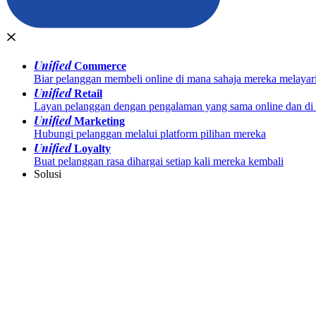
Unified
Commerce
Biar pelanggan membeli online di mana sahaja mereka melayar
Unified
Retail
Layan pelanggan dengan pengalaman yang sama online dan di k
Unified
Marketing
Hubungi pelanggan melalui platform pilihan mereka
Unified
Loyalty
Buat pelanggan rasa dihargai setiap kali mereka kembali
Solusi