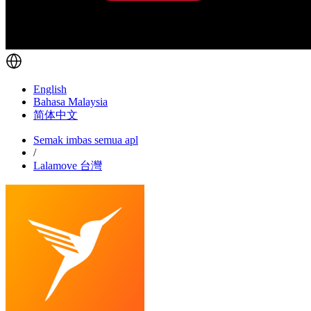
English
Bahasa Malaysia
简体中文
Semak imbas semua apl
/
Lalamove 台灣