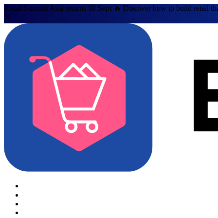
Retail Summit Asia returns 10 Sept 🔥 Discover how to build retail th