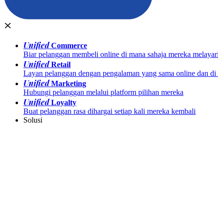
Unified
Commerce
Biar pelanggan membeli online di mana sahaja mereka melayar
Unified
Retail
Layan pelanggan dengan pengalaman yang sama online dan di k
Unified
Marketing
Hubungi pelanggan melalui platform pilihan mereka
Unified
Loyalty
Buat pelanggan rasa dihargai setiap kali mereka kembali
Solusi