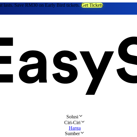
at lasts. Save RM30 on Early Bird tickets.
Get Tickets
Solusi
Ciri-Ciri
Harga
Sumber