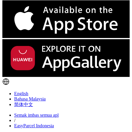
English
Bahasa Malaysia
简体中文
Semak imbas semua apl
/
EasyParcel Indonesia