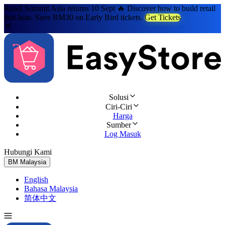
Retail Summit Asia returns 10 Sept 🔥 Discover how to build retail
that lasts. Save RM30 on Early Bird tickets.
Get Tickets
Solusi
Ciri-Ciri
Harga
Sumber
Log Masuk
Hubungi Kami
Cuba Percuma
BM
Malaysia
English
Bahasa Malaysia
简体中文