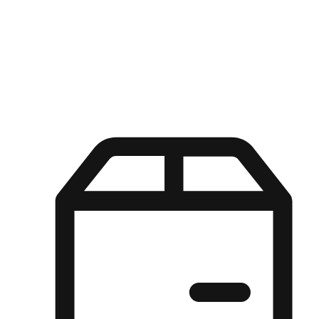
Kuasa pilihan di tangan pelanggan anda dengan pengalaman yang
disesuaikan. Dari fleksibiliti "Beli Dalam Talian, Ambil Di Kedai"
hingga kemudahan "Beli Di Kedai, Hantar Ke Rumah", kami
memastikan setiap aspek pengalaman membeli-belah disesuaikan
untuk memenuhi keperluan mereka.