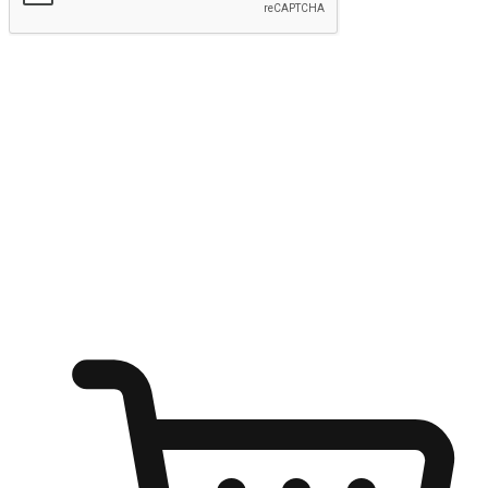
kirim
Menyinari kegembiraan membeli-belah
di mana sahaja
Ubah setiap saat menjadi peluang untuk penemuan, sama ada dari
meja pejabat, keselesaan sofa, ataupun semasa menunggu kawan di
kedai kopi. Berikan pelanggan kebebasan untuk menjelajah
keinginan berbelanja dari mana-mana dan berbelanja melalui laman
web atau aplikasi mudah alih.