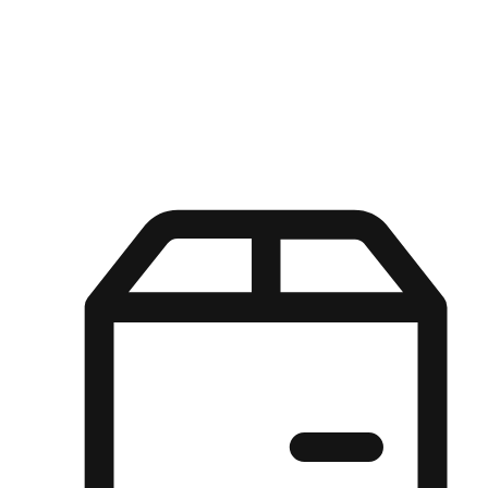
Kuasa pilihan di tangan pelanggan anda dengan pengalaman yang
disesuaikan. Dari fleksibiliti "Beli Dalam Talian, Ambil Di Kedai"
hingga kemudahan "Beli Di Kedai, Hantar Ke Rumah", kami
memastikan setiap aspek pengalaman membeli-belah disesuaikan
untuk memenuhi keperluan mereka.