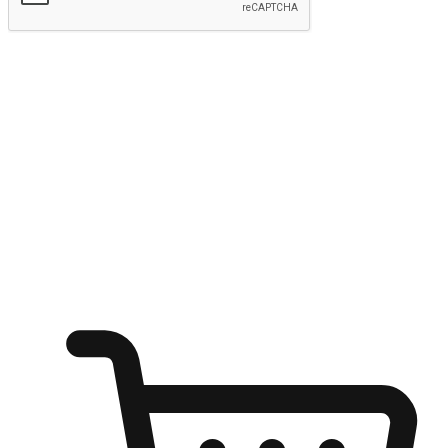
kirim
Menyinari kegembiraan membeli-belah
di mana sahaja
Ubah setiap saat menjadi peluang untuk penemuan, sama ada dari
meja pejabat, keselesaan sofa, ataupun semasa menunggu kawan di
kedai kopi. Berikan pelanggan kebebasan untuk menjelajah
keinginan berbelanja dari mana-mana dan berbelanja melalui laman
web atau aplikasi mudah alih.