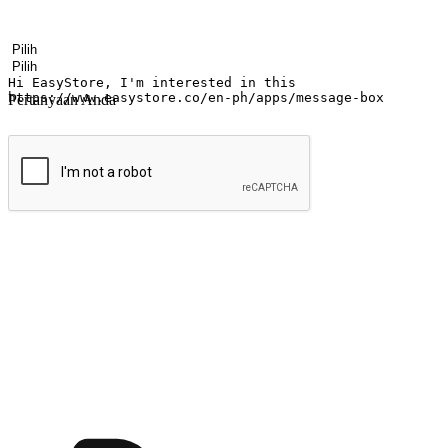
Nama
Nama perusahaan
Alamat surel
Nomor ponsel
Industri bisnis
Toko Fisik
Pertanyaan Anda
kirim
Menyinari kegembiraan membeli-belah di
Ubah setiap saat menjadi peluang untuk penemuan, sama ada dari me
berbelanja dari mana-mana dan berbelanja melalui laman web atau apl