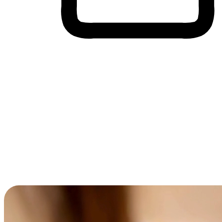
Membeli-Belah Lintas Peranti