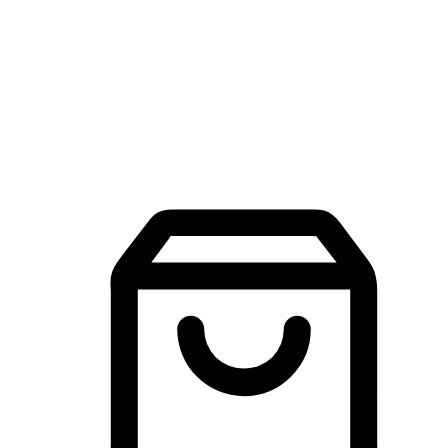
品牌探索
建立線上品牌官網，讓顧客能夠透過搜尋引擎查詢並進行更
入的互動。