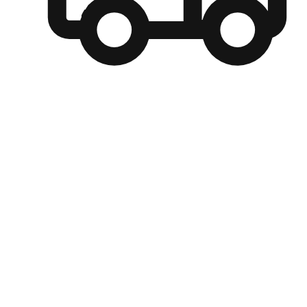
自選運送方式
顧客可以根據喜好選擇取貨日期和時間，並搭配到店自取、
商取貨或是宅配到府，達到高便捷及個人化的服務。